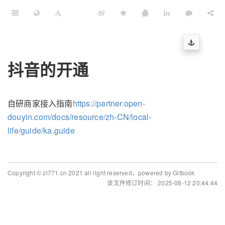
抖音的开通
自研商家接入指南
https://partner.open-
douyin.com/docs/resource/zh-CN/local-
life/guide/ka.guide
Copyright © zl771.cn 2021 all right reserved，powered by Gitbook
该文件修订时间： 2025-08-12 20:44:44